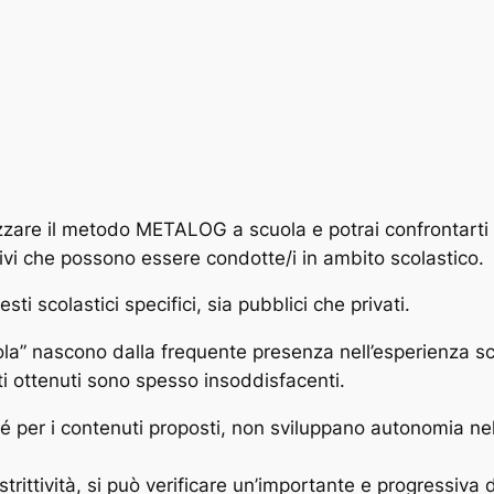
izzare il metodo METALOG a scuola e potrai confrontarti
tivi che possono essere condotte/i in ambito scolastico.
ti scolastici specifici, sia pubblici che privati.
a” nascono dalla frequente presenza nell’esperienza scola
ti ottenuti sono spesso insoddisfacenti.
né per i contenuti proposti, non sviluppano autonomia nel
 adulti. Infine, man man
costrittività, si può verificare un’importante e progress